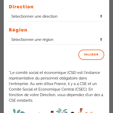
BIC de NANCY
: la Direction voit le prestataire.
Direction
BIC de LEQUIN
: Ce BIC est mal positionné, il est trop
éloigné géographiquement des commerciaux d’ARRAS, de
ce fait, les commerciaux ne viennent pas (1H15 de route).
L’animateur n’arrive plus à y positionner les réunions
Région
d’équipe.
La Direction demande le détail de la situation
géographique des collaborateurs.
VALIDER
Recharge électrique sur les parkings des BICs
: Seuls les
BICs de COQUELLE et de MULHOUSE en seront équipés en
septembre 2024. Même si AXA n’est pas décisionnaire, car
*Le comité social et économique (CSE) est l'instance
non propriétaire des BICs, cette situation n’est pas tenable
représentative du personnel obligatoire dans
au quotidien.
l'entreprise. Au sein d'Axa France, il y a 4 CSE et un
Comité Social et Economique Central (CSEC). En
Prime médaille du travail : la Direction rappelle que le
fonction de votre Direction, vous dépendez d'un des 4
montant de la prime est proratisée au temps de présence
CSE existants.
dans le Groupe.
ACTUALITÉS AXA FRANCE