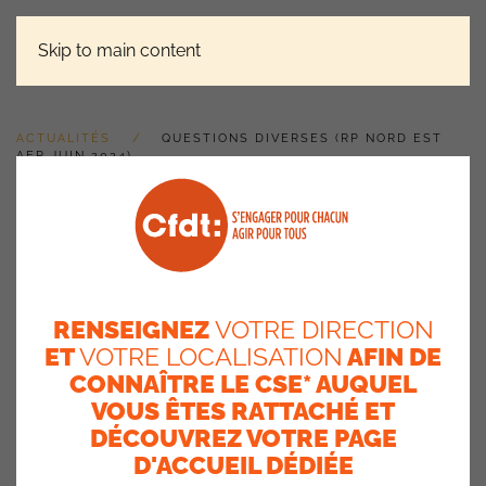
Skip to main content
ACTUALITÉS
QUESTIONS DIVERSES (RP NORD EST
AEP JUIN 2024)
Questions diverses (RP
Nord Est AEP juin 2024)
14 juin 2024
RENSEIGNEZ
VOTRE DIRECTION
ET
VOTRE LOCALISATION
AFIN DE
Gestion des arrêts de travail
: La
Cfdt
demande du
recrutement dans l’équipe de traitement car les délais sont
CONNAÎTRE LE CSE* AUQUEL
beaucoup trop longs et pénalisent, financièrement, les
VOUS ÊTES RATTACHÉ ET
salariés.
DÉCOUVREZ VOTRE PAGE
D'ACCUEIL DÉDIÉE
Nous remontons aussi, le souci de
stationnement sur le