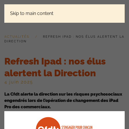
Skip to main content
ACTUALITÉS
REFRESH IPAD : NOS ÉLUS ALERTENT LA
DIRECTION
Refresh Ipad : nos élus
alertent la Direction
4 juin 2025
La Cfdt alerte la direction sur les risques psychosociaux
engendrés lors de l’opération de changement des iPad
Pro des commerciaux.
En effet, de très nombreux cas ont été remontés avec des
dysfonctionnements, sur les connexions ou les outils et
aucune assistance pour régler le problème.