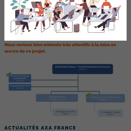
charge.
Si pour la
CFDT
ce projet semble cohérent, il n’en
demeure pas moins que les équipes de Pessac devront
être accompagnées dans ce changement d’autant que
l’outil de gestion NDF a été remplacé par CONCUR.
Nous restons bien entendu très attentifs à la mise en
œuvre de ce projet.
ACTUALITÉS AXA FRANCE