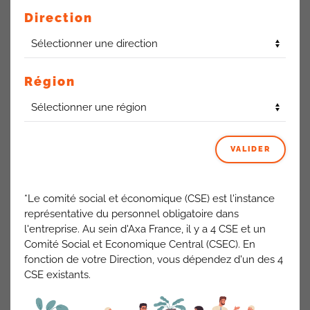
l’équipe de gestion une source de stress et d’inquiétude, et
Direction
pour les collègues qui attendent d’être remboursés, une
procédure laborieuse.
Aussi, il nous est soumis une nouvelle répartition des
Région
équipes à savoir :
Les 2 postes de référents sont supprimés
Le poste de chargé de « mission outils » interviendra
sur l’ensemble de l’administration réseau
VALIDER
1 poste de « chef de projet pilotage expertise métier »
est créé. Sa fonction a pour vocation d’apporter son
expertise en terme d’organisation de l’équipe pour éviter
*Le comité social et économique (CSE) est l'instance
la prise de retard dans la gestion des activités.
représentative du personnel obligatoire dans
1 manager sera nommé pour l’équipe transferts et
l'entreprise. Au sein d'Axa France, il y a 4 CSE et un
gestion des mandataires.
Comité Social et Economique Central (CSEC). En
fonction de votre Direction, vous dépendez d'un des 4
Parallèlement, un conseiller sera à disposition des
CSE existants.
commerciaux afin de les aider au mieux dans la réalisation
de leur note de frais et ainsi éviter des refus de prise en