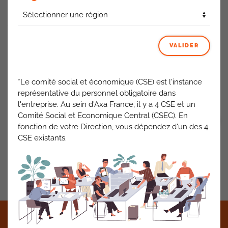
VAL de FONTENAY
ce sera le mardi 16 et le jeudi 18
décembre (1 seul repas offert)
VALIDER
MARLY
ce sera le mardi 16 décembre
OPERA
, c’est un restaurant non géré par AXA, donc la date
n’est pas encore connue
*Le comité social et économique (CSE) est l'instance
représentative du personnel obligatoire dans
ACTUALITÉS AXA FRANCE
l'entreprise. Au sein d'Axa France, il y a 4 CSE et un
Comité Social et Economique Central (CSEC). En
VOIR TOUT
fonction de votre Direction, vous dépendez d'un des 4
CSE existants.
PRÉCÉDENT
SUIVANT
©2021 CFDT AXA France •
Mentions légales
•
RGPD
•
Contact