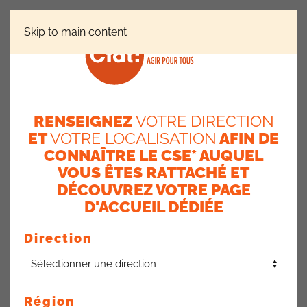
Skip to main content
RÉGIONS
ÎLE-DE-FRANCE
REPAS DE NOËL 2025
POUR LES SITES D’ILE DE FRANCE
RENSEIGNEZ
VOTRE DIRECTION
ET
VOTRE LOCALISATION
AFIN DE
Repas de Noël 2025 pour
CONNAÎTRE LE CSE* AUQUEL
les sites d’Ile de France
VOUS ÊTES RATTACHÉ ET
DÉCOUVREZ VOTRE PAGE
14 octobre 2025
D'ACCUEIL DÉDIÉE
Direction
Région