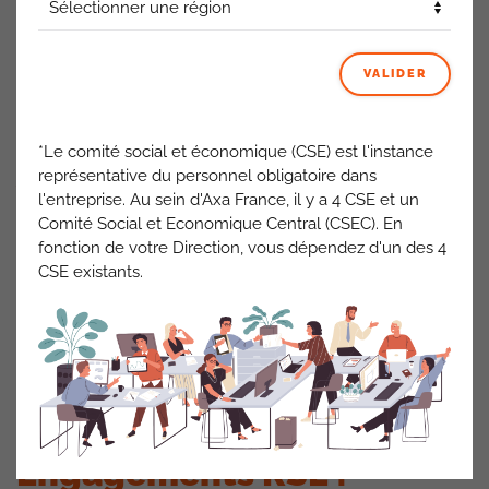
VALIDER
*Le comité social et économique (CSE) est l'instance
représentative du personnel obligatoire dans
Vente de paniers de fruits
l'entreprise. Au sein d'Axa France, il y a 4 CSE et un
Comité Social et Economique Central (CSEC). En
et légumes
fonction de votre Direction, vous dépendez d'un des 4
CSE existants.
Une initiative visant à vendre des paniers de fruits et
légumes aux salariés du site de Nanterre n’a pas rencontré
le succès escompté, avec seulement 8 paniers vendus. Des
réflexions seront menées pour comprendre et améliorer
cette offre.
Engagements RSE :