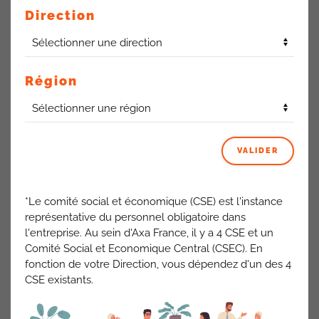
Parking
Direction
Le tirage au sort a eu lieu toutes les places sont attribuées.
40 accès avec 61 mouvements d’attribution et suite aux
Région
désistements
Vous avez dit Bormes électriques?
Non arcades !
une borne Arcade sera installée début juillet
VALIDER
Mitel
*Le comité social et économique (CSE) est l'instance
représentative du personnel obligatoire dans
La Cfdt signale
:
sur l’espace du Mitel (aucune sortie d’air au
l'entreprise. Au sein d'Axa France, il y a 4 CSE et un
niveau du plafond)
Comité Social et Economique Central (CSEC). En
Comment le rafraichisseur d’air peut-il fonctionner dans cet
fonction de votre Direction, vous dépendez d'un des 4
espace ? Cela va être fait.
CSE existants.
ACTUALITÉS AXA FRANCE