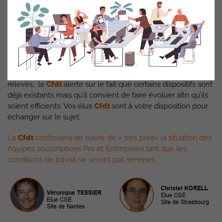
continuer l’accompagnement des nouveaux managers,
Cohésion d’équipe
: favoriser du temps dédié à la vie
de l’équipe, en dehors des réunions business,
Relations avec le réseau
: lutter contre les incivilités
envers les souscripteurs, la direction doit agir.
D’autres axes d’amélioration propres à chaque région ont été
relevés, la
Cfdt
alerte sur le fait que certains dispositifs sont
déjà existants mais qu’il convient de faire évoluer afin qu’ils
soient efficients. Vos élus
Cfdt
sont à votre disposition pour
échanger sur le sujet.
La
Cfdt
continuera de suivre de « très près» la situation des
équipes souscriptions Pro et Entreprises tant que les
conditions de travail ne seront pas sereines.