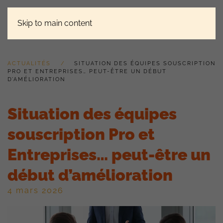
Skip to main content
ACTUALITÉS
SITUATION DES ÉQUIPES SOUSCRIPTION
PRO ET ENTREPRISES… PEUT-ÊTRE UN DÉBUT
D’AMÉLIORATION
Situation des équipes
souscription Pro et
Entreprises… peut-être un
début d’amélioration
4 mars 2026