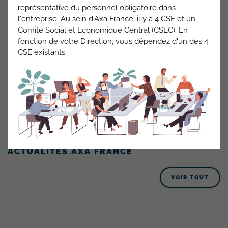
représentative du personnel obligatoire dans
l'entreprise. Au sein d'Axa France, il y a 4 CSE et un
Vague 2 :
RDC bâtiment H aile EST
en cours
Comité Social et Economique Central (CSEC). En
Travaux puis Juillet 2023: implantation des équipes Pilotage
fonction de votre Direction, vous dépendez d'un des 4
Actuariat et Fraude, Corpo Non Auto,
CSE existants.
Recours Corporels Clients, achats assurantiels et prestas
externes
ACTUALITÉS AXA FRANCE
VOIR TOUT