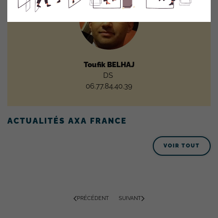
Toufik BELHAJ
DS
06.77.84.40.39
ACTUALITÉS AXA FRANCE
VOIR TOUT
PRÉCÉDENT
SUIVANT