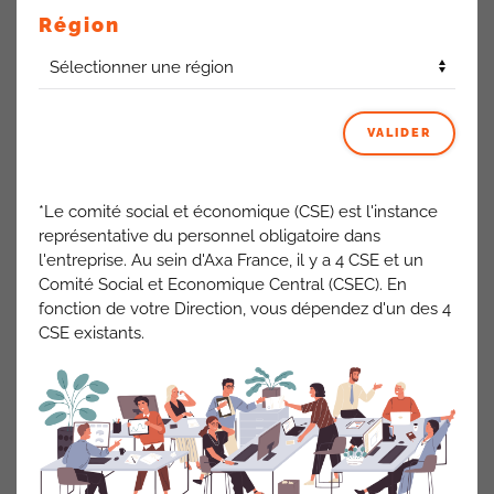
Région
VALIDER
La CFDT s’inquiète d’une indisponibilité des outils
qu’engendrait un déploiement mal maitrisé
*Le comité social et économique (CSE) est l'instance
représentative du personnel obligatoire dans
l'entreprise. Au sein d'Axa France, il y a 4 CSE et un
Comité Social et Economique Central (CSEC). En
fonction de votre Direction, vous dépendez d'un des 4
CSE existants.
Ce déploiement nécessite donc de grandes
précautions et vous pourrez compter sur vos élus
CFDT afin de suivre ce déploiement de près.