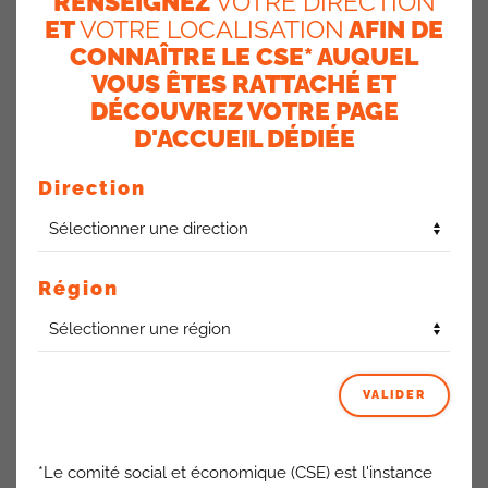
RENSEIGNEZ
VOTRE DIRECTION
ET
VOTRE LOCALISATION
AFIN DE
CONNAÎTRE LE CSE* AUQUEL
VOUS ÊTES RATTACHÉ ET
Vous êtes télétravailleur et que vous posez votre journée
DÉCOUVREZ VOTRE PAGE
sur Pléiades
D'ACCUEIL DÉDIÉE
Direction
Vous avez posé une demi-journée de télétravail
(sans
déjeuner au restaurant d’entreprise)
Région
VALIDER
Vous ne pouvez pas obtenir hebdomadairement plus de 3
tickets restaurants liés au télétravail
*Le comité social et économique (CSE) est l'instance