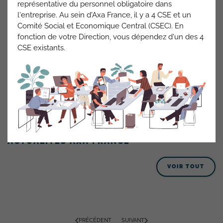
représentative du personnel obligatoire dans
l'entreprise. Au sein d'Axa France, il y a 4 CSE et un
Comité Social et Economique Central (CSEC). En
Votre carte restaurant sera envoyée à votre domicile et
fonction de votre Direction, vous dépendez d'un des 4
chargée
sur la base des jours de télétravail du mois échu
CSE existants.
Votre carte sera utilisable du lundi au samedi pour un
plafond d’utilisation de 19€/jour
ACTUALITÉS AXA FRANCE
VOIR TOUT
PRÉCÉDENT
SUIVANT