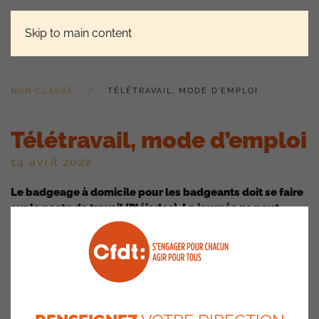
Skip to main content
NON CLASSÉ
TÉLÉTRAVAIL, MODE D’EMPLOI
Télétravail, mode d’emploi
14 avril 2022
Le badgeage à domicile pour les badgeants doit se faire
sur le poste de travail (Pléiades). La journée ne peut
dépasser 10h00 et doit respecter les plages fixes (9h30-
11h30 et 14h30-16h00).
Les Tickets Restaurants d’une valeur de 9€
(dont 3,60€ à
charge du salarié) sont attribués si :