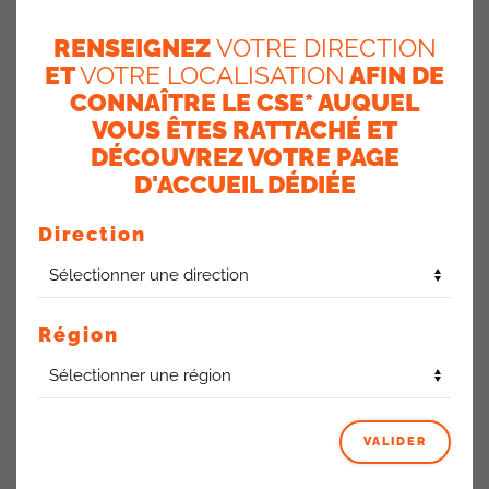
RENSEIGNEZ
VOTRE DIRECTION
Régularisation en juillet
ET
VOTRE LOCALISATION
AFIN DE
des titres
CONNAÎTRE LE CSE* AUQUEL
VOUS ÊTES RATTACHÉ ET
non-distribués en juin
DÉCOUVREZ VOTRE PAGE
D'ACCUEIL DÉDIÉE
La RH refusait de distribuer les tickets-restaurant
aux
non-signataires de l’avenant Télétravail !
Direction
La CFDT a obtenu l’engagement de la
direction
que la situation soit régularisée
Région
sur juillet
VALIDER