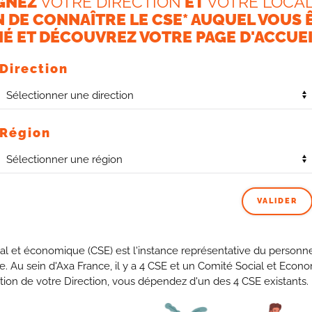
GNEZ
VOTRE DIRECTION
ET
VOTRE LOCAL
N DE CONNAÎTRE LE CSE* AUQUEL VOUS 
 leur ressenti.
É ET DÉCOUVREZ VOTRE PAGE D'ACCUEI
points d’ancrage actuels avec le dimensionnement des
Direction
 pour rappeler les bonnes pratiques de vie sur site.
engendré des problématiques de place et de bruit pour
aire des efforts d’adaptation (cf bonnes pratiques). Il y a
Région
la motivation étant toujours préférable à la contrainte.
VALIDER
t
al et économique (CSE) est l'instance représentative du personne
de
se. Au sein d'Axa France, il y a 4 CSE et un Comité Social et Econ
tion de votre Direction, vous dépendez d'un des 4 CSE existants.