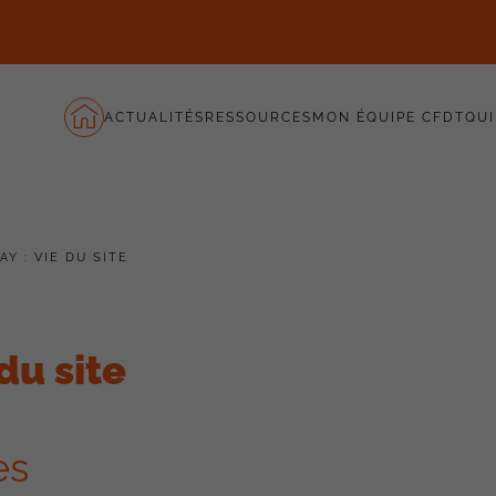
ACTUALITÉS
RESSOURCES
MON ÉQUIPE CFDT
QUI
Y : VIE DU SITE
du site
es