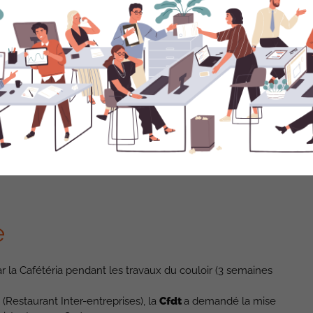
e
 par la Cafétéria pendant les travaux du couloir (3 semaines
(Restaurant Inter-entreprises), la
Cfdt
a demandé la mise