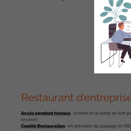
Restaurant d’entrepris
Accès pendant travaux
: l’entrée et la sortie se font
environ).
Comité Restauration
: en prévision du passage en RIE 