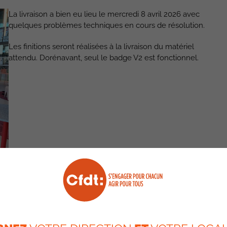
La livraison a bien eu lieu le mercredi 8 avril 2026 avec
quelques problèmes techniques en cours de résolution.
Les finitions seront réalisées à la livraison du matériel
attendu. Dorénavant, seul le badge V2 est fonctionnel.
tage
 la Transformation le 26 mars 2026 regroupant 24 managers