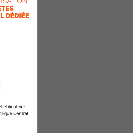
ISATION
ÊTES
L DÉDIÉE
l obligatoire
omique Central