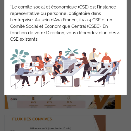
85 % des convives (toutes sociétés confondues) satisfaits
*Le comité social et économique (CSE) est l'instance
mais des temps d’attente jugés trop longs.
représentative du personnel obligatoire dans
Newrest fera appel à un prestataire extérieur à travers une
l'entreprise. Au sein d'Axa France, il y a 4 CSE et un
formation, pour remédier au manque de fluidité.
Comité Social et Economique Central (CSEC). En
Des pics de flux entre 12H et 12H50 et le mardi plus chargé:
fonction de votre Direction, vous dépendez d'un des 4
nous demandons la remise en place de la caisse
CSE existants.
« rapide » avec les comptes clients déjà approvisionnés.