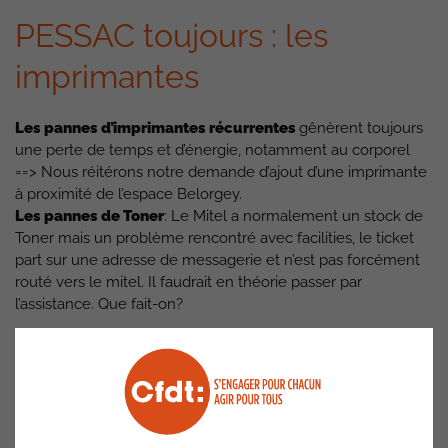
PESSAC toujours : les
imprimantes
Les pannes d’imprimantes récurrentes
gênèrent toujours
une perte de temps et d’énergie, notamment au corporel
==> Nous réitérons notre demande d’ajout d’une imprimante
à proximité de l’espace Belorgey.
Les pannes de Toner
: Le Mitel a normalement un stock de
Toner mais un problème rencontré avec facilities, le ticket
part sur une adresse de messagerie et n’est pas forcément
routé vers le mitel. Il faudrait en théorie passer par
l’assistance. Que fait-on?
B
ALMA : renforcement de la
sécurité