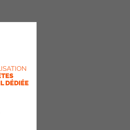
ISATION
ÊTES
L DÉDIÉE