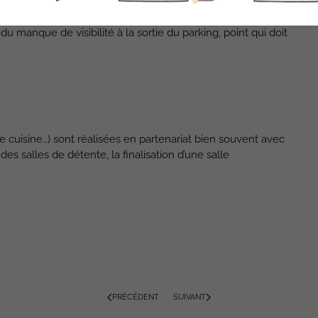
tude en matière d’ergonomie au poste de travail ; un
border les problématiques et solutions AD HOC.
u manque de visibilité à la sortie du parking, point qui doit
e cuisine…) sont réalisées en partenariat bien souvent avec
es salles de détente, la finalisation d’une salle
PRÉCÉDENT
SUIVANT