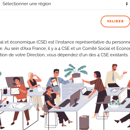
système a été installé pour limiter la pression dans les
cours d’étude.
VALIDER
 d’espaces, ergonomie
al et économique (CSE) est l'instance représentative du personne
se. Au sein d'Axa France, il y a 4 CSE et un Comité Social et Econ
tion de votre Direction, vous dépendez d'un des 4 CSE existants.
r est quasi conforme au planning initialement prévu par
ystème de chauffage d’appoint et des horaires décalés pour
révue du 22 décembre au 5 janvier ; la mise à disposition de
a se faire.
 travail au 3ème étage du bâtiment Marne-Cartelot est en
 postes ; outre la contrainte en matière de places, un étude
u 1er étage du bâtiment Cottignies, des propositions ont été