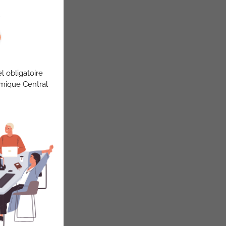
l obligatoire
omique Central