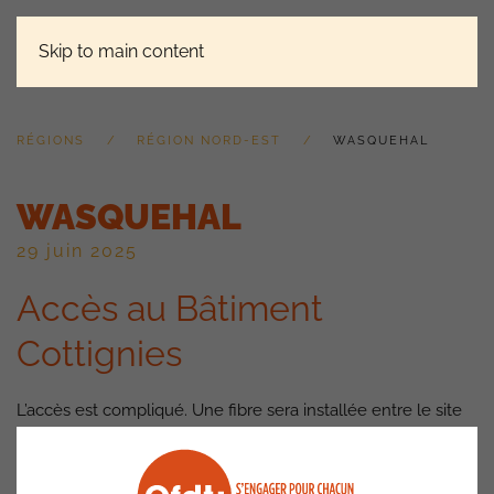
Skip to main content
RÉGIONS
RÉGION NORD-EST
WASQUEHAL
WASQUEHAL
29 juin 2025
Accès au Bâtiment
Cottignies
L’accès est compliqué. Une fibre sera installée entre le site
de Marne et le site de Cottignies pour le déploiement des
lecteurs de badge avec une révision complète des
câblages. De même, la centrale réseau, qui fournit une