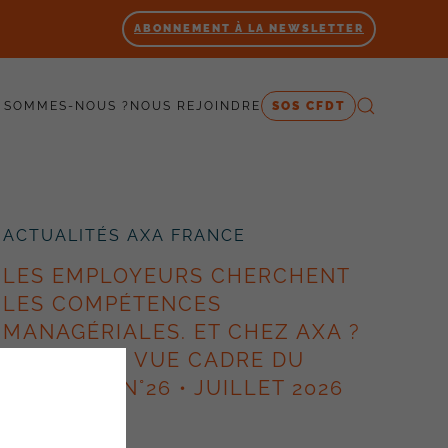
ABONNEMENT À LA NEWSLETTER
 SOMMES-NOUS ?
NOUS REJOINDRE
SOS CFDT
ACTUALITÉS AXA FRANCE
LES EMPLOYEURS CHERCHENT
LES COMPÉTENCES
MANAGÉRIALES. ET CHEZ AXA ?
– POINT DE VUE CADRE DU
SYNERGIE N°26 • JUILLET 2026
10 juillet 2026