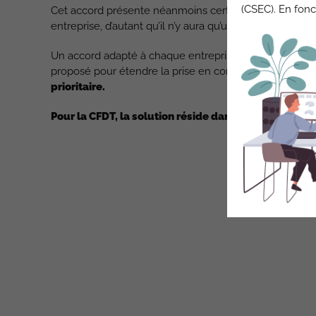
(CSEC). En fonc
Cet accord présente néanmoins certains risques puisque
entreprise, d’autant qu’il n’y aura qu’une seule Commiss
Un accord adapté à chaque entreprise aurait été préf
proposé pour étendre la prise en compte du Handicap d
prioritaire.
Pour la CFDT, la solution réside dans une déclinaiso