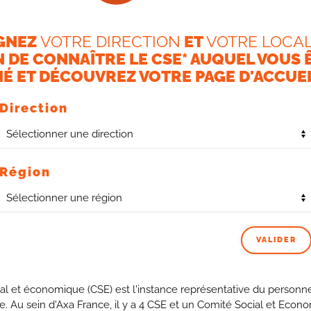
GNEZ
VOTRE DIRECTION
ET
VOTRE LOCAL
N DE CONNAÎTRE LE CSE* AUQUEL VOUS 
É ET DÉCOUVREZ VOTRE PAGE D'ACCUEI
Direction
nce, à savoir un engagement d’avoir dans les effectifs
5%
Région
 130 embauches dont 40 CDI sur la durée de l’accord et
mploi similaires à celles de l’accord axa France.
constitue un
progrès pour les entreprises qui n’avaient
VALIDER
ut les populations commerciales du réseau AEP. En
éficiaient les salariés en situation de Handicap, la CFDT
al et économique (CSE) est l'instance représentative du personne
ans les mêmes proportions.
se. Au sein d'Axa France, il y a 4 CSE et un Comité Social et Econ