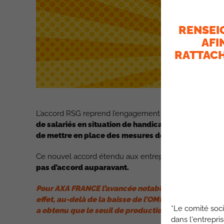
RENSEI
AFI
RATTACH
L’accord RSG reprend l’engagement de l’accord Axa Fra
de salariés en situation de handicap, de procéder à
de mettre en place des mesures de maintien dans l’e
Ce nouvel accord étendu aux entreprises du Groupe 
pas d’accord auparavant.
Pour AXA FRANCE l’avancée notable concerne surto
effet, au-delà de la baisse de l’OMP de 10% dont bén
*Le comité soci
a obtenu que le seuil de production soit abaissé d
dans l'entrepri