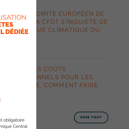
LORS DU COMITE EUROPÉEN DE
ISATION
GROUPE, LA CFDT S’INQUIÈTE DE
ÊTES
LA POLITIQUE CLIMATIQUE DU
L DÉDIÉE
GROUPE.
8 juillet 2026
HAUSSE DES COÛTS
PROFESSIONNELS POUR LES
ITINÉRANTS, COMMENT FAIRE
FACE ?
8 juillet 2026
VOIR TOUT
l obligatoire
omique Central