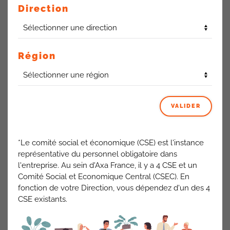
reconduit jusqu’au 17 décembre.
Direction
Ayant moins d’un an de présence dans l’entreprise, il n’a pas
de maintien de salaire.
Le délai de traitement entre AXA et la CPAM est allongé à
90 jours suite à des réserves émises.
Région
Le salarié a touché sa rémunération du 1er au 12 novembre
par AXA, mais rien par la CPAM.
Ce salarié se trouve dans une situation financière très
compliquée et ne peut honorer ses prélèvements
obligatoires (dont ceux de ses contrats AXA).
VALIDER
La CPAM demande que la RH produise un document pour
traiter provisoirement l’accident de travail comme une
*Le comité social et économique (CSE) est l'instance
maladie afin de débloquer un paiement prévisionnel.
représentative du personnel obligatoire dans
l'entreprise. Au sein d'Axa France, il y a 4 CSE et un
Réponse
: Le nécessaire est fait pour l’attestation mais les
Comité Social et Economique Central (CSEC). En
Indemnités Journalières sont gérés par la CPAM en direct
fonction de votre Direction, vous dépendez d'un des 4
car le salarié a moins d’un an d’ancienneté.
CSE existants.
ACTUALITÉS AXA FRANCE