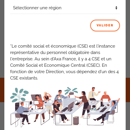
temps avec le bailleur
.
ACTUALITÉS AXA FRANCE
VALIDER
VOIR TOUT
*Le comité social et économique (CSE) est l'instance
représentative du personnel obligatoire dans
l'entreprise. Au sein d'Axa France, il y a 4 CSE et un
PRÉCÉDENT
SUIVANT
Comité Social et Economique Central (CSEC). En
fonction de votre Direction, vous dépendez d'un des 4
CSE existants.
©2021 CFDT AXA France •
Mentions légales
•
RGPD
•
Contact