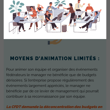
La CFDT demande des budgets d’augmentation qui
permettent de reconnaître véritablement les salariés
investis, sans fixer de limites qui rendent cet objectif
inatteignable
MOYENS D’ANIMATION LIMITÉS :
Pour animer son équipe et organiser des événements
fédérateurs le manager ne bénéficie que de budgets
dérisoires. Si l’entreprise propose régulièrement des
événements largement appréciés, le manager ne
bénéficie par de ce levier de management qui pourrait
contribuer à sa reconnaissance par son équipe.
La CFDT demande la déconcentration des budgets en