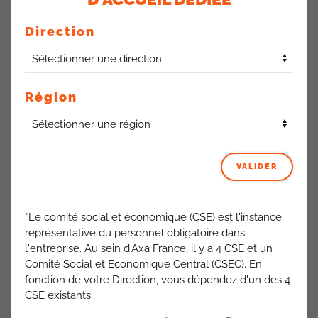
La CFDT demande des recrutements à la hauteur des
nécessités liées à l’activité et l’arrêt du transfert de
Direction
tâches nouvelles aux managers de proximité.
Région
POLITIQUE SALARIALE :
VALIDER
La politique salariale chez Axa laisse très peu
d’autonomie au manager de proximité pour gérer la
*Le comité social et économique (CSE) est l'instance
reconnaissance des membres de son équipe.
représentative du personnel obligatoire dans
L’insuffisance des budgets octroyés pour son service
l'entreprise. Au sein d'Axa France, il y a 4 CSE et un
amène au développement des frustrations au sein des
Comité Social et Economique Central (CSEC). En
équipes ce qui contribue à développer les tensions et, au
fonction de votre Direction, vous dépendez d'un des 4
final, à impacter la qualité de vie au travail.
CSE existants.