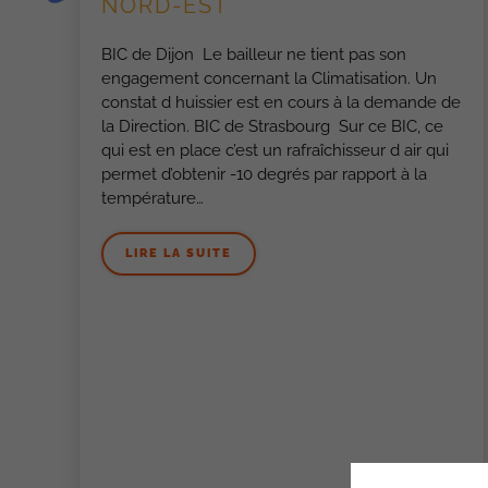
NORD-EST
BIC de Dijon Le bailleur ne tient pas son
engagement concernant la Climatisation. Un
constat d huissier est en cours à la demande de
la Direction. BIC de Strasbourg Sur ce BIC, ce
qui est en place c’est un rafraîchisseur d air qui
permet d’obtenir -10 degrés par rapport à la
température…
LIRE LA SUITE