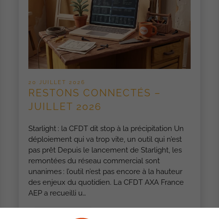
20 JUILLET 2026
RESTONS CONNECTÉS –
JUILLET 2026
Starlight : la CFDT dit stop à la précipitation Un
déploiement qui va trop vite, un outil qui n’est
pas prêt Depuis le lancement de Starlight, les
remontées du réseau commercial sont
unanimes : l’outil n’est pas encore à la hauteur
des enjeux du quotidien. La CFDT AXA France
AEP a recueilli u…
LIRE LA SUITE