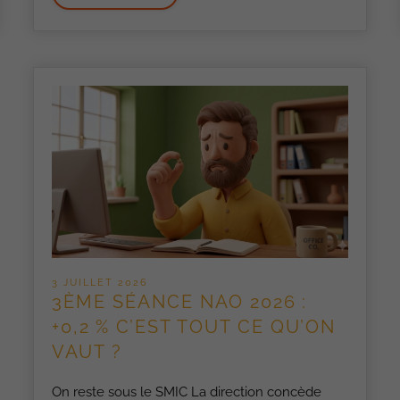
3 JUILLET 2026
3ÈME SÉANCE NAO 2026 :
+0,2 % C’EST TOUT CE QU’ON
VAUT ?
On reste sous le SMIC La direction concède