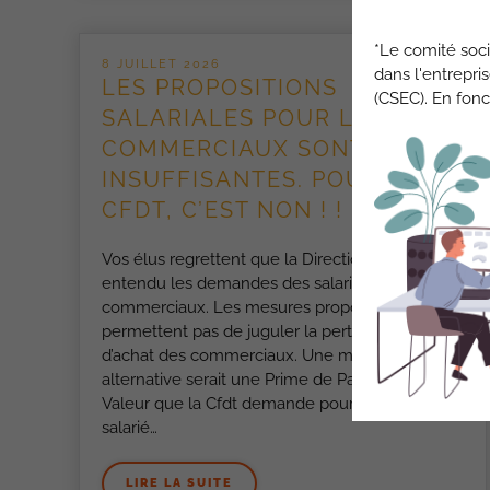
*Le comité soci
8 JUILLET 2026
dans l'entrepri
LES PROPOSITIONS
(CSEC). En fonc
SALARIALES POUR LES
COMMERCIAUX SONT
INSUFFISANTES. POUR LA
CFDT, C’EST NON ! !
Vos élus regrettent que la Direction n’ait pas
entendu les demandes des salariés
commerciaux. Les mesures proposées ne
permettent pas de juguler la perte de pouvoir
d’achat des commerciaux. Une mesure
alternative serait une Prime de Partage de la
Valeur que la Cfdt demande pour soutenir les
salarié…
LIRE LA SUITE