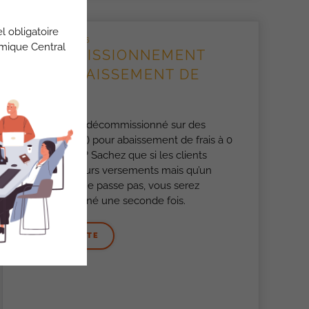
l obligatoire
3 JUILLET 2026
omique Central
DÉCOMMISSIONNEMENT
POUR ABAISSEMENT DE
SEUIL
Vous avez été décommissionné sur des
contrats (PER….) pour abaissement de frais à 0
dans les 2 ans? Sachez que si les clients
poursuivent leurs versements mais qu’un
prélèvement ne passe pas, vous serez
décommissionné une seconde fois.
LIRE LA SUITE