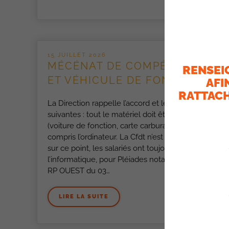
15 JUILLET 2026
MÉCÉNAT DE COMPÉTENCE
RENSEI
ET VÉHICULE DE FONCTION
AFI
RATTACH
La Direction rappelle l’accord et les règles
suivantes : tout le matériel doit être rendu
(voiture de fonction, carte carburant etc…) y
compris l’ordinateur. La Cfdt n’est pas d’accord
sur ce point, les salariés ont toujours besoin de
l’informatique, pour Pléiades notamment. Infos
RP OUEST du 03…
LIRE LA SUITE