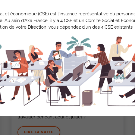
al et économique (CSE) est l'instance représentative du personne
se. Au sein d'Axa France, il y a 4 CSE et un Comité Social et Econ
tion de votre Direction, vous dépendez d'un des 4 CSE existants.
8 JUILLET 2026
CONGÉS PAYÉS : VOS
DROITS, NOS EXPLICATIONS
Période obligatoire de congés, effet de seuil,
travailler pendant août et juillet ?
LIRE LA SUITE