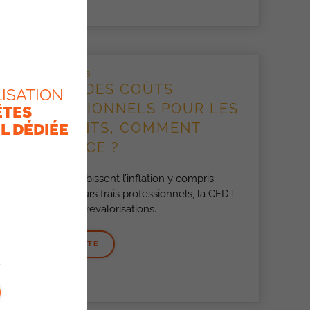
8 JUILLET 2026
HAUSSE DES COÛTS
ISATION
PROFESSIONNELS POUR LES
ÊTES
L DÉDIÉE
ITINÉRANTS, COMMENT
FAIRE FACE ?
Les salariés subissent l’inflation y compris
concernant leurs frais professionnels, la CFDT
demande des revalorisations.
LIRE LA SUITE