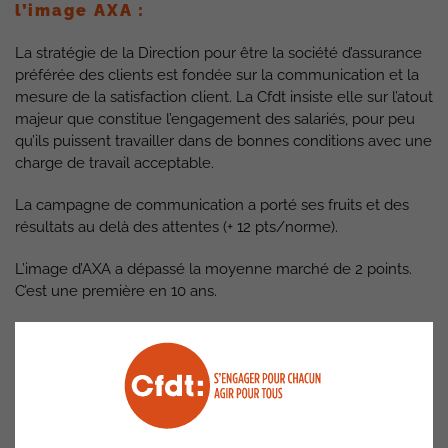
l’image AXA :
La stratégie de la Direction pour être la société d’assurance
préférée des clients est fondée sur la communication et la
mesure de la satisfaction client. La Cfdt insiste elle sur l’atout
majeur que constitue l’engagement des salariés, pour peu
qu’ils puissent travailler dans de bonnes conditions avec une
charge de travail acceptable.
La campagne de communication a porté ses fruits et des
résultats au delà des attentes (+ 12 pts/norme).
L’image d’AXA a dépassé la moyenne marché de 2 points.
C’est une première en 10 ans.
Pour 2023, la Direction donne ses priorités :
Refondre l’écosystème digital d’AXA France,
Renforcer l’orientation client,
Travailler sur les réclamations dans le cadre des
évolutions règlementaires,