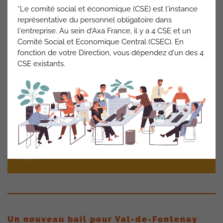
*Le comité social et économique (CSE) est l'instance
La Cfdt attire l’attention de la Direction sur la pression
représentative du personnel obligatoire dans
et les objectifs qualité portés par les salariés. Ceux-ci
l'entreprise. Au sein d'Axa France, il y a 4 CSE et un
ne sont tenables que si la charge de travail est
Comité Social et Economique Central (CSEC). En
adaptée. Or, nous dénonçons régulièrement des
fonction de votre Direction, vous dépendez d'un des 4
charges importantes dans les services de gestion. Il
CSE existants.
est nécessaire de recruter dans les services qui
subissent cette surcharge d’activité. Une autre alerte
concerne les outils. Certains outils (SalesForce,
Genesys Cloud …) génèrent des irritants dans l’activité
quotidienne et une surcharge de travail. Cela est à
l’origine d’une tension chez les salariés qui tentent de
protéger le client. La Direction doit accélérer la
résolution des irritants et des dysfonctionnements
outils.
Un nouveau bail pour Val-de-Fontenay