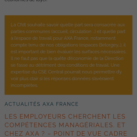
La Cfdt souhaite savoir quelle part sera consacrée aux
parties communes (accueil, circulation ..) et quelle part
à l’espace de travail pour AXA France, notamment
compte tenu de nos obligations (espaces Belorgey…), il
est important de bien évaluer les surfaces nécessaires.
Il ne faut pas que la quête d’économie de la Direction
se fasse au détriment des conditions de travail. Une
expertise du CSE Central pourrait nous permettre d’y
voir plus clair si les réponses données s’avèraient
incomplètes.
ACTUALITÉS AXA FRANCE
LES EMPLOYEURS CHERCHENT LES
COMPÉTENCES MANAGÉRIALES. ET
CHEZ AXA ? – POINT DE VUE CADRE