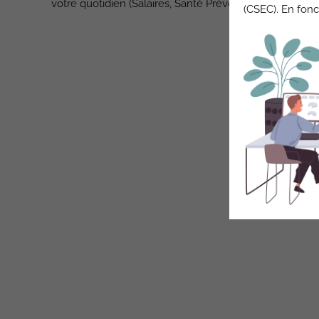
votre quotidien (Salaires, Santé Prévoyance, GPEC…).
(CSEC). En fonc