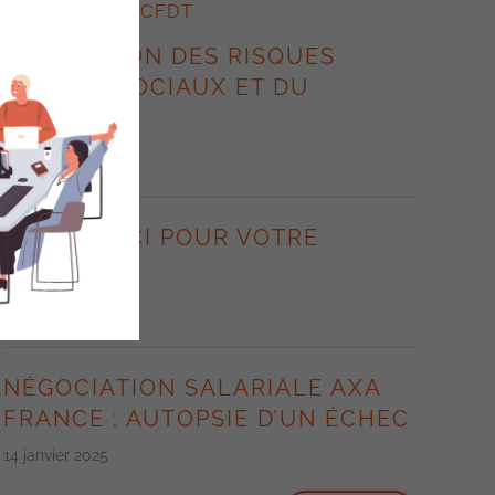
ACTUALITÉS CFDT
PRÉVENTION DES RISQUES
PSYCHO-SOCIAUX ET DU
STRESS.
7 novembre 2025
BFS : MERCI POUR VOTRE
SOUTIEN !
14 janvier 2025
NÉGOCIATION SALARIALE AXA
FRANCE : AUTOPSIE D’UN ÉCHEC
14 janvier 2025