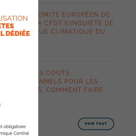
LORS DU COMITE EUROPÉEN DE
ISATION
GROUPE, LA CFDT S’INQUIÈTE DE
ÊTES
LA POLITIQUE CLIMATIQUE DU
L DÉDIÉE
GROUPE.
8 juillet 2026
HAUSSE DES COÛTS
PROFESSIONNELS POUR LES
ITINÉRANTS, COMMENT FAIRE
FACE ?
8 juillet 2026
VOIR TOUT
l obligatoire
omique Central