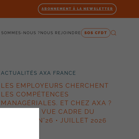
ABONNEMENT À LA NEWSLETTER
 SOMMES-NOUS ?
NOUS REJOINDRE
SOS CFDT
ACTUALITÉS AXA FRANCE
LES EMPLOYEURS CHERCHENT
LES COMPÉTENCES
MANAGÉRIALES. ET CHEZ AXA ?
– POINT DE VUE CADRE DU
SYNERGIE N°26 • JUILLET 2026
10 juillet 2026