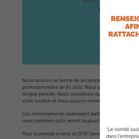
RENSEI
AFI
RATTACH
Nous arrivons au terme de la campagne du Bon de fina
professionnelles de fin 2022. Nous avons donc été ame
longue période. Nous constatons que, malgré l’ench
votre soutien et nous vous en remercions.
Ces remerciements s’adressent particulièrement à ceu
nous espérons qu’ils seront toujours plus nombreux.
*Le comité soci
Pour la période à venir, la CFDT persévérera à défendr
dans l'entrepri