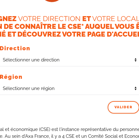
GNEZ
VOTRE DIRECTION
ET
VOTRE LOCAL
N DE CONNAÎTRE LE CSE* AUQUEL VOUS 
É ET DÉCOUVREZ VOTRE PAGE D'ACCUEI
Direction
Région
ncement Syndical qui elle-même fait suite aux élections
nés à vous solliciter sans discontinuer pendant une
aînement de ces échéances, vous continuez à nous marquer
VALIDER
x qui nous ont remis leur Bon de Financement et dont
al et économique (CSE) est l'instance représentative du personne
e vos intérêts sur les nombreux dossiers qui impactent
se. Au sein d'Axa France, il y a 4 CSE et un Comité Social et Econ