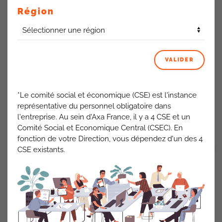
mois d’août, il rentre manger chez lui quasi tout le temps
Région
pour garder du budget).
Ce salarié a remonté le point à son IMC.
La procédure passe par l’IMC avec le maximum
d’éléments, la Direction étudie la possibilité d’un
VALIDER
véhicule de fonction (si l’enveloppe est utilisée pour les
IK) et la demande de dérogation est faite au DC. Les
dérogations regardées seront celles dont le
*Le comité social et économique (CSE) est l'instance
collaborateur a déjà un véhicule de fonction.
représentative du personnel obligatoire dans
l'entreprise. Au sein d'Axa France, il y a 4 CSE et un
ACTUALITÉS AXA FRANCE
Comité Social et Economique Central (CSEC). En
fonction de votre Direction, vous dépendez d'un des 4
CSE existants.
VOIR TOUT
PRÉCÉDENT
SUIVANT