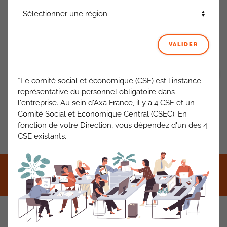
Le collaborateur non optant n’a pas de remboursement
différencié pour les frais de formation, son minimum garanti
inclus ces frais.
VALIDER
ACTUALITÉS AXA FRANCE
VOIR TOUT
*Le comité social et économique (CSE) est l'instance
représentative du personnel obligatoire dans
l'entreprise. Au sein d'Axa France, il y a 4 CSE et un
Comité Social et Economique Central (CSEC). En
fonction de votre Direction, vous dépendez d'un des 4
PRÉCÉDENT
SUIVANT
CSE existants.
©2021 CFDT AXA France •
Mentions légales
•
RGPD
•
Contact