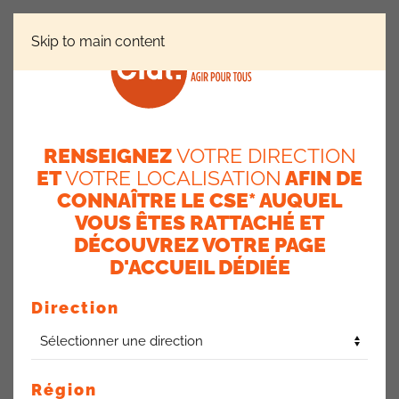
Skip to main content
QUESTIONS / RÉPONSES
FRAIS DE FORMATION POUR
COMMERCIAL NON OPTANT
RENSEIGNEZ
VOTRE DIRECTION
ET
VOTRE LOCALISATION
AFIN DE
Frais de formation pour
CONNAÎTRE LE CSE* AUQUEL
commercial non optant
VOUS ÊTES RATTACHÉ ET
DÉCOUVREZ VOTRE PAGE
14 avril 2025
D'ACCUEIL DÉDIÉE
Un commercial ne perçoit plus aucun paiement concernant
Direction
la formation annuelle (après vérification de ses fiches de
paye) alors qu’il réalise ses 15h obligatoires (rien en 2023,
rien en 2024).
Il percevait aux alentours de 90 euro/an jusqu’en 2022.
Région