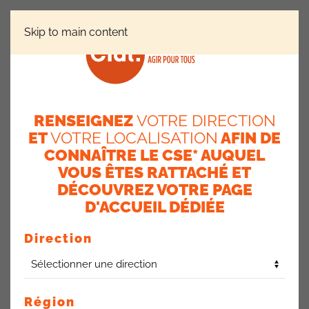
Skip to main content
RÉGIONS
NANTERRE
KIDS DAY
RENSEIGNEZ
VOTRE DIRECTION
Kids Day
ET
VOTRE LOCALISATION
AFIN DE
CONNAÎTRE LE CSE* AUQUEL
19 décembre 2025
VOUS ÊTES RATTACHÉ ET
DÉCOUVREZ VOTRE PAGE
Bilan très positif après le succès des deux journées
organisées, rassemblant plus de 800 enfants.
D'ACCUEIL DÉDIÉE
La CFDT demande à ce que cet événement soit une
Direction
initiative annuelle en mai ou juin.
ACTUALITÉS AXA FRANCE
Région