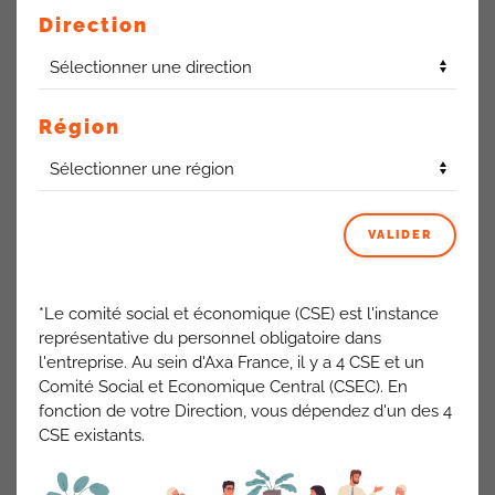
valeur les innovations et initiatives de la Direction de la
Direction
Transformation et de la Technologie (DT2).
Cette zone sera une vitrine pour favorisant la découverte,
l’expérimentation et la co-création autour des nouvelles
technologies.
Région
Cet Espace :
• sera structuré en plusieurs zones : Lounge, Collaboratif,
Captation, Découverte, Créatif et Expérimentation.
VALIDER
• Accueillera jusqu’à 50 personnes.
• Disponible sur réservation auprès de personnes dédiées.
• Ouverte deux jours par semaine.
*Le comité social et économique (CSE) est l'instance
La réussite de ce projet d’innovation dépend fortement
représentative du personnel obligatoire dans
d’une connectivité fiable. Sans cela, l’impact et
l'entreprise. Au sein d'Axa France, il y a 4 CSE et un
l’efficacité de l’espace seront fortement limités
.
En effet,
Comité Social et Economique Central (CSEC). En
la Cfdt rappelle qu’au T8, le réseau et le wifi rencontrent
fonction de votre Direction, vous dépendez d'un des 4
de sérieuses difficultés.
CSE existants.
ACTUALITÉS AXA FRANCE