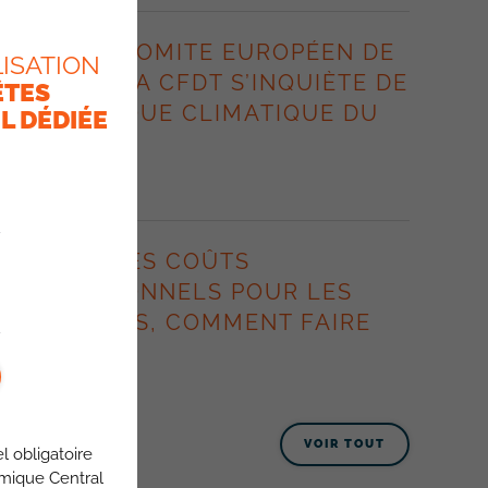
LORS DU COMITE EUROPÉEN DE
ISATION
GROUPE, LA CFDT S’INQUIÈTE DE
ÊTES
LA POLITIQUE CLIMATIQUE DU
L DÉDIÉE
GROUPE.
8 juillet 2026
HAUSSE DES COÛTS
PROFESSIONNELS POUR LES
ITINÉRANTS, COMMENT FAIRE
FACE ?
8 juillet 2026
VOIR TOUT
l obligatoire
omique Central