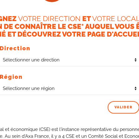
GNEZ
VOTRE DIRECTION
ET
VOTRE LOCAL
N DE CONNAÎTRE LE CSE* AUQUEL VOUS 
É ET DÉCOUVREZ VOTRE PAGE D'ACCUEI
Direction
gues années eu accès à des prêts immobiliers à taux
 puis auprès d’Axa Banque, a été annoncée la suspension de
egrettons qu’une exception ne soit pas prévue pour les
avantage qui pouvait s’avérer déterminant dans l’acte d’achat.
Région
VALIDER
al et économique (CSE) est l'instance représentative du personne
se. Au sein d'Axa France, il y a 4 CSE et un Comité Social et Econ