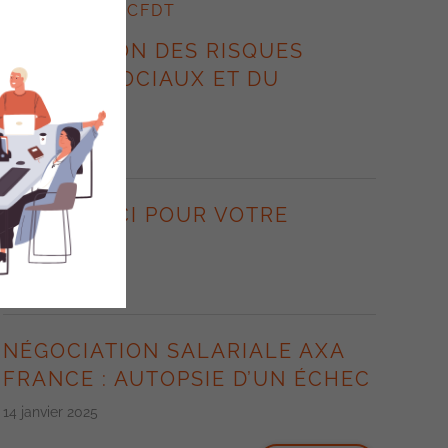
ACTUALITÉS CFDT
PRÉVENTION DES RISQUES
PSYCHO-SOCIAUX ET DU
STRESS.
7 novembre 2025
BFS : MERCI POUR VOTRE
SOUTIEN !
14 janvier 2025
NÉGOCIATION SALARIALE AXA
FRANCE : AUTOPSIE D’UN ÉCHEC
14 janvier 2025