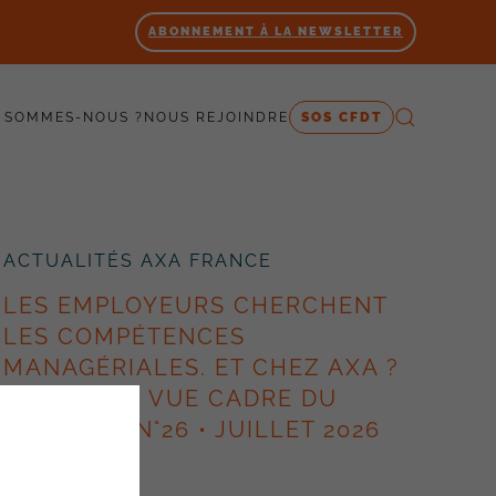
ABONNEMENT À LA NEWSLETTER
 SOMMES-NOUS ?
NOUS REJOINDRE
SOS CFDT
ACTUALITÉS AXA FRANCE
LES EMPLOYEURS CHERCHENT
LES COMPÉTENCES
MANAGÉRIALES. ET CHEZ AXA ?
– POINT DE VUE CADRE DU
SYNERGIE N°26 • JUILLET 2026
10 juillet 2026