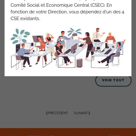
Comité Social et Economique Central (CSEC). En
Placement (épargne PUVL). Toutefois, il ne satisfait pas
fonction de votre Direction, vous dépendez d'un des 4
aux exigences de la catégorie Banque, en raison de
CSE existants.
l’absence d’une carte bleue activée, bien qu’il soit
détenteur d’un compte courant et d’un livret. L’activation
de cette carte constitue en effet un critère indispensable
pour être considéré comme équipé en banque.
Source RP AEP Nord Est du 15/10/2025
ACTUALITÉS AXA FRANCE
VOIR TOUT
PRÉCÉDENT
SUIVANT