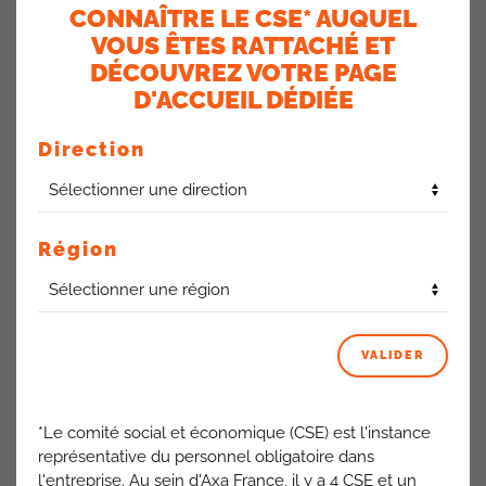
possédait l’épouse.
CONNAÎTRE LE CSE* AUQUEL
Le mari est client Vie (avec de gros encours), Santé,
VOUS ÊTES RATTACHÉ ET
Prévoyance et Banque (compte courant, livret et comptes
DÉCOUVREZ VOTRE PAGE
titres).
D'ACCUEIL DÉDIÉE
La Direction dit
: Les leviers de rémunération prévoient
Direction
qu’un foyer est équipé si :
Il détient au moins un produit en cours dans 3 des 5
domaines suivants :
▪ 1 contrat de placement
▪ 1 produit Santé, Prévoyance
Région
▪ 1 contrat d’épargne
▪ 1 service bancaire : un compte courant (ou compte Oligo)
avec carte bleue activée et un Livret AXA Banque ou Livret
A.
VALIDER
▪ 1 santé individuelle des professionnels
(Voir les conditions précises dans le guide des leviers de la
rémunération)
*Le comité social et économique (CSE) est l'instance
représentative du personnel obligatoire dans
Dans ce contexte, le foyer est considéré comme équipé
l'entreprise. Au sein d'Axa France, il y a 4 CSE et un
dans les catégories Santé/prévoyance ainsi que