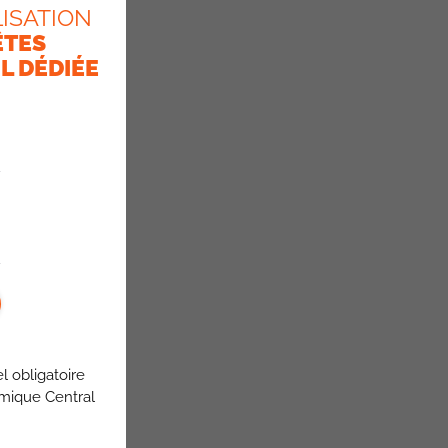
ISATION
ÊTES
L DÉDIÉE
l obligatoire
omique Central