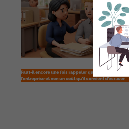
Faut-il encore une fois rappeler que le salarié est u
l’entreprise et non un coût qu’il convient d’écraser