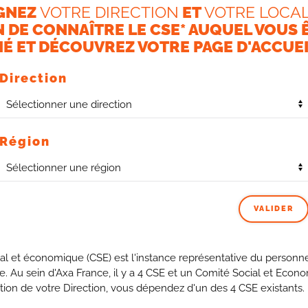
GNEZ
VOTRE DIRECTION
ET
VOTRE LOCAL
N DE CONNAÎTRE LE CSE* AUQUEL VOUS 
É ET DÉCOUVREZ VOTRE PAGE D'ACCUEI
Direction
Région
le PERECO 2026 est désormais connu : ce sera 850€
 de casser la dynamique de progression en vigueur qui
VALIDER
.
lle intervient dans un contexte de résultats exceptionnels
al et économique (CSE) est l'instance représentative du personne
se. Au sein d'Axa France, il y a 4 CSE et un Comité Social et Econ
tion de votre Direction, vous dépendez d'un des 4 CSE existants.