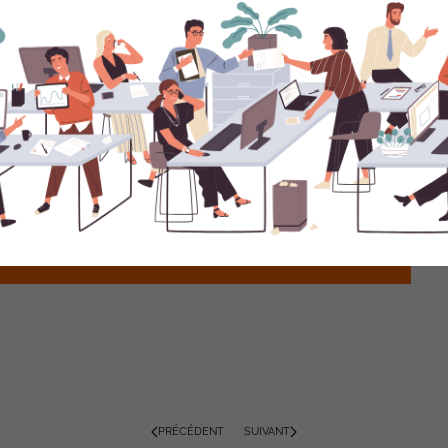
Consacrer des milliards au rachat d’actions avec le
produit de la vente d’AIM ne pose pas problème, alors
même que cette opération n’a pas produit l’effet
escompté, le cours de l’action ayant été affecté par le
contexte géopolitique. En revanche, tout euro
supplémentaire affecté au salarié semble devenir un
coût de plus en plus insupportable pour la Direction de
l’entreprise.
ne ressource précieuse qui fait les résultats de
.
PRÉCÉDENT
SUIVANT