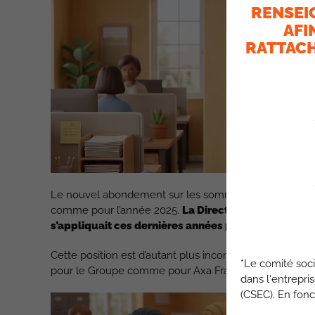
RENSEI
AFI
RATTACH
Le nouvel abondement sur les sommes placées dans 
comme pour l’année 2025.
La Direction fait le choix
s’appliquait ces dernières années par palier de 50€
Cette position est d’autant plus incompréhensible qu’e
*Le comité soci
pour le Groupe comme pour Axa France.
dans l'entrepri
(CSEC). En fonc