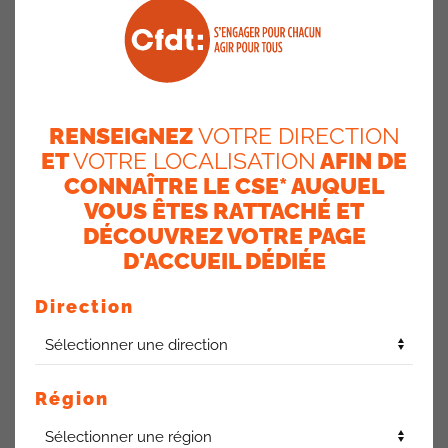
RENSEIGNEZ
VOTRE DIRECTION
ET
VOTRE LOCALISATION
AFIN DE
CONNAÎTRE LE CSE* AUQUEL
S’agissant d’un accord, et donc d’un texte contractuel,
VOUS ÊTES RATTACHÉ ET
il devient la loi des parties qui doit être respectée
par
DÉCOUVREZ VOTRE PAGE
l’ensemble des signataires.
D'ACCUEIL DÉDIÉE
Direction
Objet des chartes d’équipe
L’accord Télétravail prévoit la mise en place de chartes
d’équipes dans les services pour une meilleure organisation
Région
de l’activité.