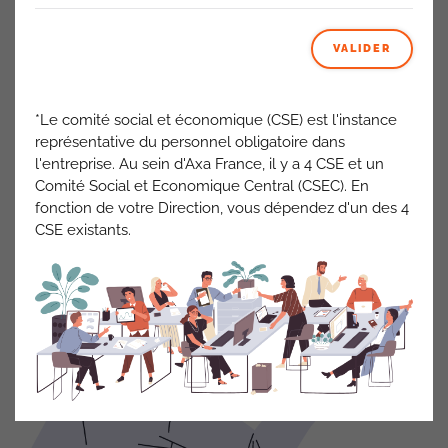
Il est notamment prévu que
le manager réunisse ses
équipes en présentiel au moins une fois par semaine
, ce
VALIDER
qui équivaut à
imposer unilatéralement ou par la
concertation le choix d’un des deux jours
de présence sur
site.
*Le comité social et économique (CSE) est l'instance
Pour le second jour travaillé sur site, l’accord signé est moins
représentative du personnel obligatoire dans
affirmatif, ce qui laisse davantage de place à une
l'entreprise. Au sein d'Axa France, il y a 4 CSE et un
planification au choix du salarié, sans pour autant exclure
Comité Social et Economique Central (CSEC). En
que le manager puisse l’imposer.
fonction de votre Direction, vous dépendez d'un des 4
CSE existants.