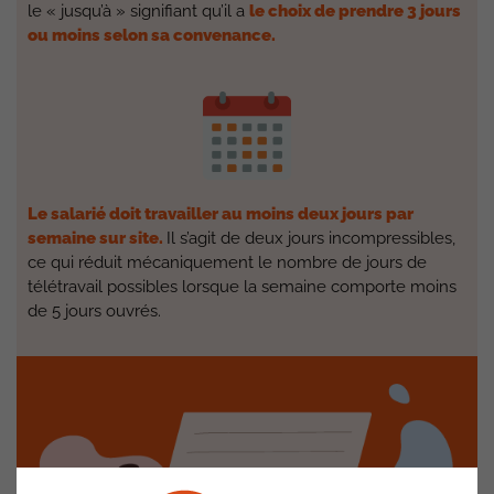
le « jusqu’à » signifiant qu’il a
le choix de prendre 3 jours
ou moins selon sa convenance.
Le salarié doit travailler au moins deux jours par
semaine sur site.
Il s’agit de deux jours incompressibles,
ce qui réduit mécaniquement le nombre de jours de
télétravail possibles lorsque la semaine comporte moins
de 5 jours ouvrés.