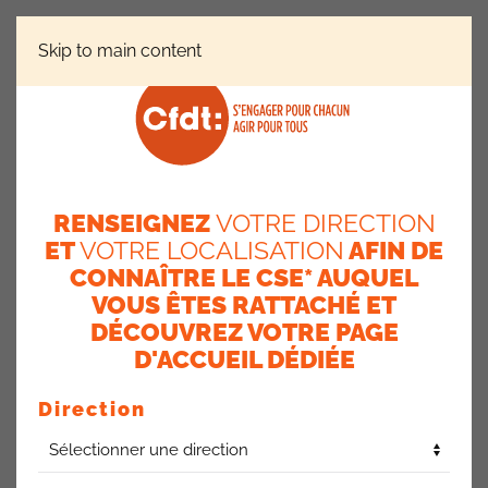
Skip to main content
INSTANCES
AIP-AVI (AIP-ERPI)
AI-JE LE DROIT
À LA MUTUELLE AXA ?
RENSEIGNEZ
VOTRE DIRECTION
Ai-je le droit à la mutuelle
ET
VOTRE LOCALISATION
AFIN DE
AXA ?
CONNAÎTRE LE CSE* AUQUEL
VOUS ÊTES RATTACHÉ ET
22 janvier 2024
DÉCOUVREZ VOTRE PAGE
D'ACCUEIL DÉDIÉE
Direction