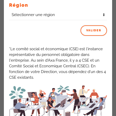
Région
Salarié CDD / CDI :
oui car salarié AXA,
Alternants :
oui car salarié AXA,
Stagiaires :
non pas dans le groupe qui cotise.
VALIDER
*Le comité social et économique (CSE) est l'instance
représentative du personnel obligatoire dans
l'entreprise. Au sein d'Axa France, il y a 4 CSE et un
ACTUALITÉS AXA FRANCE
Comité Social et Economique Central (CSEC). En
fonction de votre Direction, vous dépendez d'un des 4
VOIR TOUT
CSE existants.
PRÉCÉDENT
SUIVANT