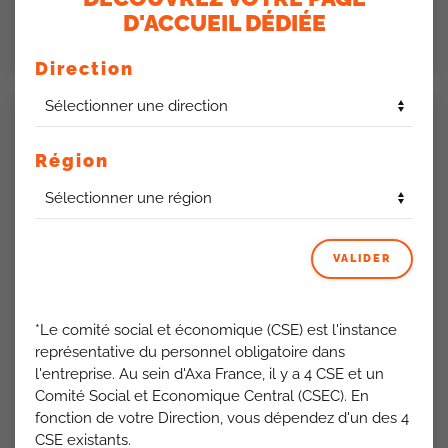
D'ACCUEIL DÉDIÉE
LIRE LA SUITE
Direction
Région
VALIDER
*Le comité social et économique (CSE) est l'instance
représentative du personnel obligatoire dans
6 JANVIER 2026
l'entreprise. Au sein d'Axa France, il y a 4 CSE et un
GRATUITÉ DU LOUVRE POUR LES
Comité Social et Economique Central (CSEC). En
SALARIÉS D’AXA
fonction de votre Direction, vous dépendez d'un des 4
CSE existants.