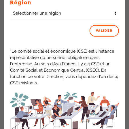
Région
ÉCRIT PAR
ADMIN4544
LE
25 JUILLET 2025
. PUBLIÉ DANS
AIP-AVI (AIP-ERPI)
,
FICHES PRATIQUES
,
FONCTIONS
CENTRALES
,
SANTÉS COLLECTIVES
.
FICHE PRATIQUE
VALIDER
MES DROITS EN CAS DE
*Le comité social et économique (CSE) est l'instance
représentative du personnel obligatoire dans
MOBILITE
l'entreprise. Au sein d'Axa France, il y a 4 CSE et un
Comité Social et Economique Central (CSEC). En
FONCTIONNELLE OU
fonction de votre Direction, vous dépendez d'un des 4
CSE existants.
GEOGRAPHIQUE CHEZ
AXA FRANCE dans
l’accord GEPP