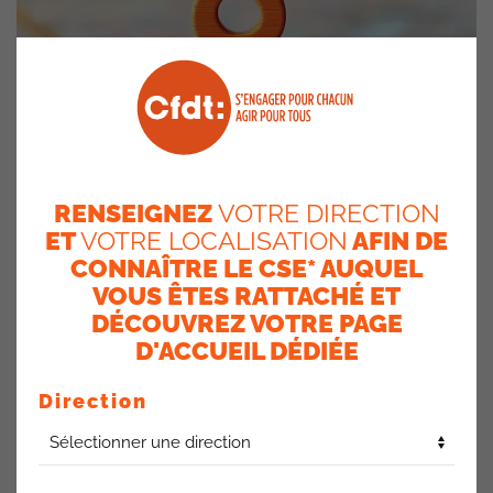
MES DROITS EN CAS DE
RENSEIGNEZ
VOTRE DIRECTION
ET
VOTRE LOCALISATION
AFIN DE
MOBILITÉ
CONNAÎTRE LE CSE* AUQUEL
VOUS ÊTES RATTACHÉ ET
FONCTIONNELLE OU
DÉCOUVREZ VOTRE PAGE
GÉOGRAPHIQUE CHEZ
D'ACCUEIL DÉDIÉE
AXA FRANCE DANS
Direction
L’ACCORD GEPP