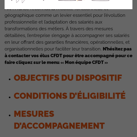
AXA France reconnaît la mobilité fonctionnelle et
géographique comme un levier essentiel pour l’évolution
professionnelle et l’adaptation des salariés aux
transformations des métiers. À travers des mesures
détaillées, l’entreprise s’engage à accompagner ses salariés
en leur offrant des garanties financières, opérationnelles, et
organisationnelles pour faciliter leur transition.
N’hésitez pas
à contacter vos élus CFDT pour être accompagné pour ce
faire cliquez sur le menu « Mon équipe CFDT »
OBJECTIFS DU DISPOSITIF
CONDITIONS D’ÉLIGIBILITÉ
MESURES
D’ACCOMPAGNEMENT